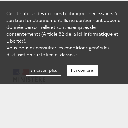
Ce site utilise des
cookies
techniques nécessaires à
son bon fonctionnement. Ils ne contiennent aucune
donnée personnelle et sont exemptés de
consentements (Article 82 de la loi Informatique et
Libertés).
Vous pouvez consulter les conditions générales
d’utilisation sur le lien ci-dessous.
En savoir plus
J'ai compris
data.gouv.fr
gouvernement.fr
legifrance.gouv.fr
service-public.fr