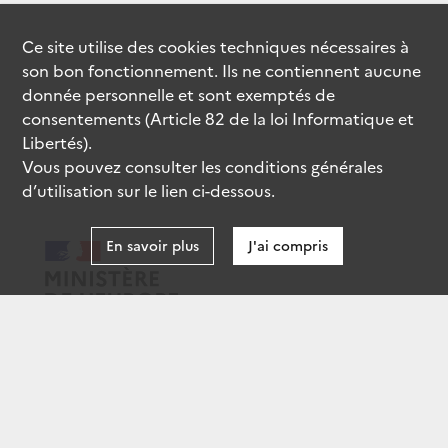
Ce site utilise des
cookies
techniques nécessaires à
son bon fonctionnement. Ils ne contiennent aucune
donnée personnelle et sont exemptés de
consentements (Article 82 de la loi Informatique et
Libertés).
Vous pouvez consulter les conditions générales
d’utilisation sur le lien ci-dessous.
En savoir plus
J'ai compris
data.gouv.fr
gouvernement.fr
legifrance.gouv.fr
service-public.fr