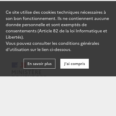
Ce site utilise des
cookies
techniques nécessaires à
son bon fonctionnement. Ils ne contiennent aucune
donnée personnelle et sont exemptés de
consentements (Article 82 de la loi Informatique et
Libertés).
Vous pouvez consulter les conditions générales
d’utilisation sur le lien ci-dessous.
En savoir plus
J'ai compris
data.gouv.fr
gouvernement.fr
legifrance.gouv.fr
service-public.fr