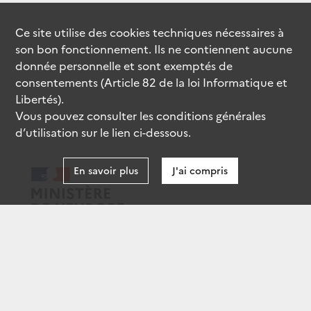
Ce site utilise des
cookies
techniques nécessaires à
son bon fonctionnement. Ils ne contiennent aucune
donnée personnelle et sont exemptés de
consentements (Article 82 de la loi Informatique et
Libertés).
Vous pouvez consulter les conditions générales
d’utilisation sur le lien ci-dessous.
En savoir plus
J'ai compris
data.gouv.fr
gouvernement.fr
legifrance.gouv.fr
service-public.fr