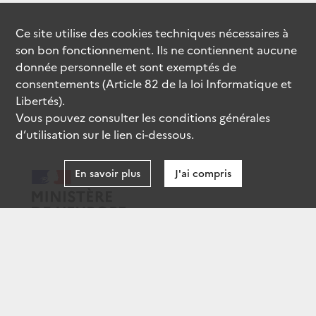
Ce site utilise des
cookies
techniques nécessaires à
son bon fonctionnement. Ils ne contiennent aucune
donnée personnelle et sont exemptés de
consentements (Article 82 de la loi Informatique et
Libertés).
Vous pouvez consulter les conditions générales
d’utilisation sur le lien ci-dessous.
En savoir plus
J'ai compris
data.gouv.fr
gouvernement.fr
legifrance.gouv.fr
service-public.fr