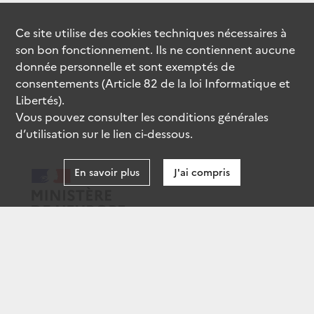
Ce site utilise des
cookies
techniques nécessaires à
son bon fonctionnement. Ils ne contiennent aucune
donnée personnelle et sont exemptés de
consentements (Article 82 de la loi Informatique et
Libertés).
Vous pouvez consulter les conditions générales
d’utilisation sur le lien ci-dessous.
En savoir plus
J'ai compris
data.gouv.fr
gouvernement.fr
legifrance.gouv.fr
service-public.fr