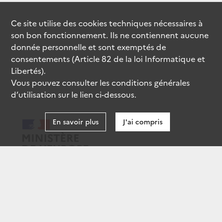
Ce site utilise des
cookies
techniques nécessaires à
son bon fonctionnement. Ils ne contiennent aucune
donnée personnelle et sont exemptés de
consentements (Article 82 de la loi Informatique et
Libertés).
Vous pouvez consulter les conditions générales
d’utilisation sur le lien ci-dessous.
En savoir plus
J'ai compris
data.gouv.fr
gouvernement.fr
legifrance.gouv.fr
service-public.fr