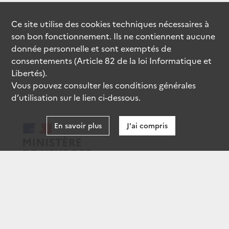
Ce site utilise des
cookies
techniques nécessaires à
son bon fonctionnement. Ils ne contiennent aucune
donnée personnelle et sont exemptés de
consentements (Article 82 de la loi Informatique et
Libertés).
Vous pouvez consulter les conditions générales
d’utilisation sur le lien ci-dessous.
En savoir plus
J'ai compris
data.gouv.fr
gouvernement.fr
legifrance.gouv.fr
service-public.fr