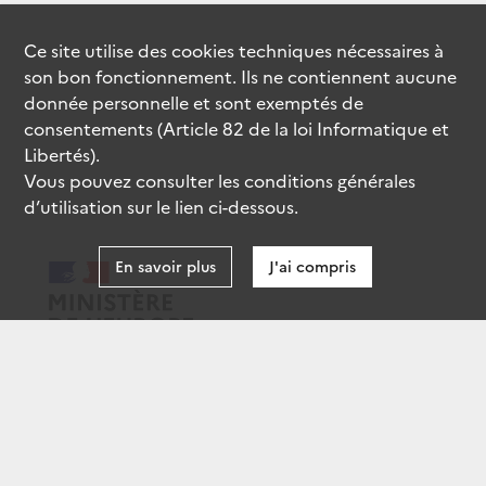
Ce site utilise des
cookies
techniques nécessaires à
son bon fonctionnement. Ils ne contiennent aucune
donnée personnelle et sont exemptés de
consentements (Article 82 de la loi Informatique et
Libertés).
Vous pouvez consulter les conditions générales
d’utilisation sur le lien ci-dessous.
En savoir plus
J'ai compris
data.gouv.fr
gouvernement.fr
legifrance.gouv.fr
service-public.fr