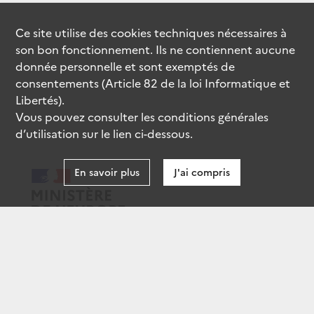
Ce site utilise des
cookies
techniques nécessaires à
son bon fonctionnement. Ils ne contiennent aucune
donnée personnelle et sont exemptés de
consentements (Article 82 de la loi Informatique et
Libertés).
Vous pouvez consulter les conditions générales
d’utilisation sur le lien ci-dessous.
En savoir plus
J'ai compris
data.gouv.fr
gouvernement.fr
legifrance.gouv.fr
service-public.fr