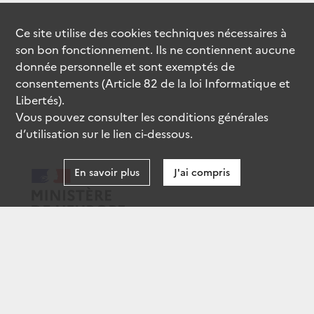
Ce site utilise des
cookies
techniques nécessaires à
son bon fonctionnement. Ils ne contiennent aucune
donnée personnelle et sont exemptés de
consentements (Article 82 de la loi Informatique et
Libertés).
Vous pouvez consulter les conditions générales
d’utilisation sur le lien ci-dessous.
En savoir plus
J'ai compris
data.gouv.fr
gouvernement.fr
legifrance.gouv.fr
service-public.fr