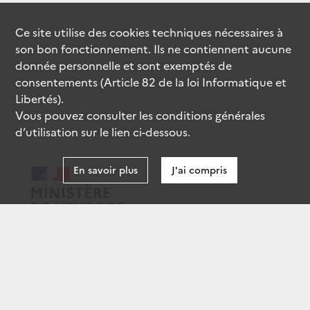
Ce site utilise des
cookies
techniques nécessaires à
son bon fonctionnement. Ils ne contiennent aucune
donnée personnelle et sont exemptés de
consentements (Article 82 de la loi Informatique et
Libertés).
Vous pouvez consulter les conditions générales
d’utilisation sur le lien ci-dessous.
En savoir plus
J'ai compris
data.gouv.fr
gouvernement.fr
legifrance.gouv.fr
service-public.fr