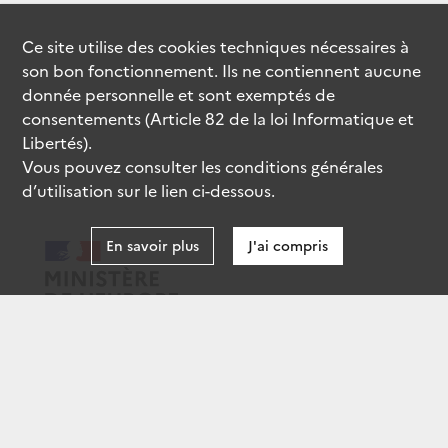
Ce site utilise des
cookies
techniques nécessaires à
son bon fonctionnement. Ils ne contiennent aucune
donnée personnelle et sont exemptés de
consentements (Article 82 de la loi Informatique et
Libertés).
Vous pouvez consulter les conditions générales
d’utilisation sur le lien ci-dessous.
En savoir plus
J'ai compris
data.gouv.fr
gouvernement.fr
legifrance.gouv.fr
service-public.fr