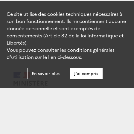
Ce site utilise des
cookies
techniques nécessaires à
son bon fonctionnement. Ils ne contiennent aucune
donnée personnelle et sont exemptés de
consentements (Article 82 de la loi Informatique et
Libertés).
Vous pouvez consulter les conditions générales
d’utilisation sur le lien ci-dessous.
En savoir plus
J'ai compris
data.gouv.fr
gouvernement.fr
legifrance.gouv.fr
service-public.fr