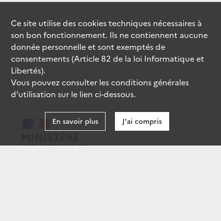
Ce site utilise des
cookies
techniques nécessaires à
son bon fonctionnement. Ils ne contiennent aucune
donnée personnelle et sont exemptés de
consentements (Article 82 de la loi Informatique et
Libertés).
Vous pouvez consulter les conditions générales
d’utilisation sur le lien ci-dessous.
En savoir plus
J'ai compris
data.gouv.fr
gouvernement.fr
legifrance.gouv.fr
service-public.fr