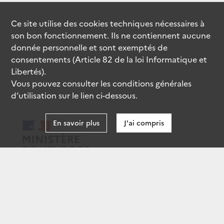
Ce site utilise des
cookies
techniques nécessaires à
son bon fonctionnement. Ils ne contiennent aucune
donnée personnelle et sont exemptés de
consentements (Article 82 de la loi Informatique et
Libertés).
Vous pouvez consulter les conditions générales
d’utilisation sur le lien ci-dessous.
En savoir plus
J'ai compris
data.gouv.fr
gouvernement.fr
legifrance.gouv.fr
service-public.fr