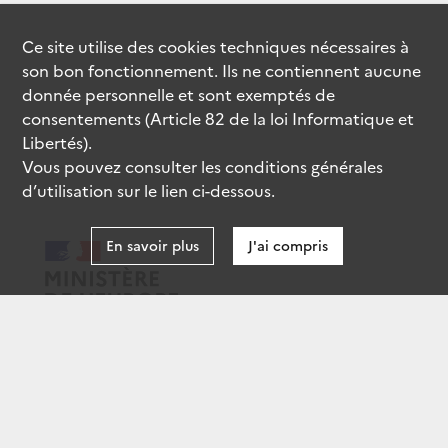
Ce site utilise des
cookies
techniques nécessaires à
son bon fonctionnement. Ils ne contiennent aucune
donnée personnelle et sont exemptés de
consentements (Article 82 de la loi Informatique et
Libertés).
Vous pouvez consulter les conditions générales
d’utilisation sur le lien ci-dessous.
En savoir plus
J'ai compris
data.gouv.fr
gouvernement.fr
legifrance.gouv.fr
service-public.fr