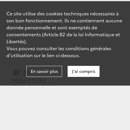
Ce site utilise des
cookies
techniques nécessaires à
son bon fonctionnement. Ils ne contiennent aucune
donnée personnelle et sont exemptés de
consentements (Article 82 de la loi Informatique et
Libertés).
Vous pouvez consulter les conditions générales
d’utilisation sur le lien ci-dessous.
En savoir plus
J'ai compris
data.gouv.fr
gouvernement.fr
legifrance.gouv.fr
service-public.fr