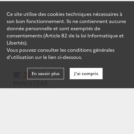
Ce site utilise des
cookies
techniques nécessaires à
son bon fonctionnement. Ils ne contiennent aucune
donnée personnelle et sont exemptés de
consentements (Article 82 de la loi Informatique et
Libertés).
Vous pouvez consulter les conditions générales
d’utilisation sur le lien ci-dessous.
En savoir plus
J'ai compris
data.gouv.fr
gouvernement.fr
legifrance.gouv.fr
service-public.fr