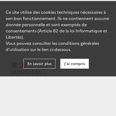
Ce site utilise des
cookies
techniques nécessaires à
son bon fonctionnement. Ils ne contiennent aucune
donnée personnelle et sont exemptés de
consentements (Article 82 de la loi Informatique et
Libertés).
Vous pouvez consulter les conditions générales
d’utilisation sur le lien ci-dessous.
En savoir plus
J'ai compris
data.gouv.fr
gouvernement.fr
legifrance.gouv.fr
service-public.fr