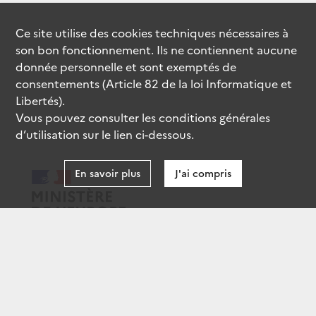
Ce site utilise des
cookies
techniques nécessaires à
son bon fonctionnement. Ils ne contiennent aucune
donnée personnelle et sont exemptés de
consentements (Article 82 de la loi Informatique et
Libertés).
Vous pouvez consulter les conditions générales
d’utilisation sur le lien ci-dessous.
En savoir plus
J'ai compris
data.gouv.fr
gouvernement.fr
legifrance.gouv.fr
service-public.fr