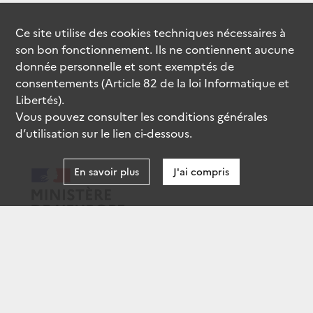
Ce site utilise des
cookies
techniques nécessaires à
son bon fonctionnement. Ils ne contiennent aucune
donnée personnelle et sont exemptés de
consentements (Article 82 de la loi Informatique et
Libertés).
Vous pouvez consulter les conditions générales
d’utilisation sur le lien ci-dessous.
En savoir plus
J'ai compris
data.gouv.fr
gouvernement.fr
legifrance.gouv.fr
service-public.fr