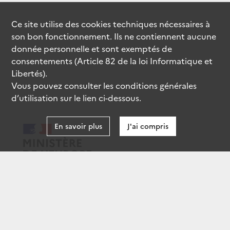
Ce site utilise des
cookies
techniques nécessaires à
son bon fonctionnement. Ils ne contiennent aucune
donnée personnelle et sont exemptés de
consentements (Article 82 de la loi Informatique et
Libertés).
Vous pouvez consulter les conditions générales
d’utilisation sur le lien ci-dessous.
En savoir plus
J'ai compris
data.gouv.fr
gouvernement.fr
legifrance.gouv.fr
service-public.fr