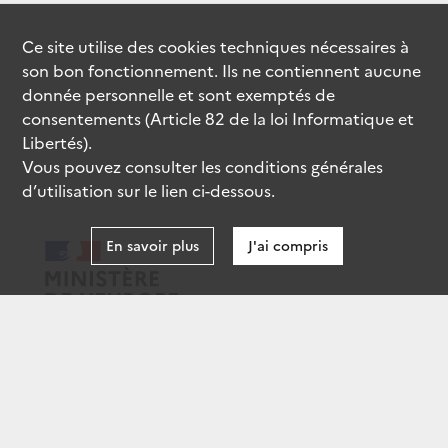
Ce site utilise des
cookies
techniques nécessaires à
son bon fonctionnement. Ils ne contiennent aucune
donnée personnelle et sont exemptés de
consentements (Article 82 de la loi Informatique et
Libertés).
Vous pouvez consulter les conditions générales
d’utilisation sur le lien ci-dessous.
En savoir plus
J'ai compris
data.gouv.fr
gouvernement.fr
legifrance.gouv.fr
service-public.fr