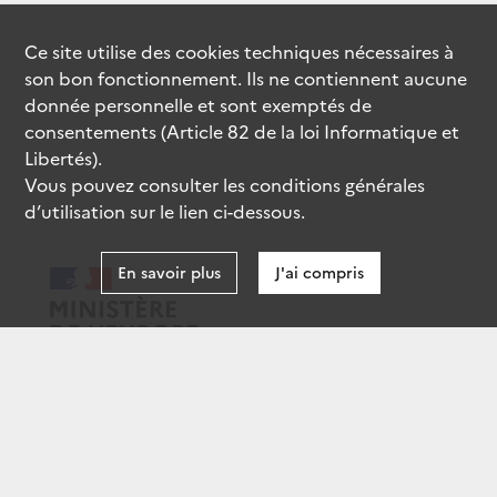
Ce site utilise des
cookies
techniques nécessaires à
son bon fonctionnement. Ils ne contiennent aucune
donnée personnelle et sont exemptés de
consentements (Article 82 de la loi Informatique et
Libertés).
Vous pouvez consulter les conditions générales
d’utilisation sur le lien ci-dessous.
En savoir plus
J'ai compris
data.gouv.fr
gouvernement.fr
legifrance.gouv.fr
service-public.fr