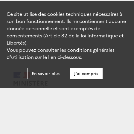
Ce site utilise des
cookies
techniques nécessaires à
son bon fonctionnement. Ils ne contiennent aucune
donnée personnelle et sont exemptés de
consentements (Article 82 de la loi Informatique et
Libertés).
Vous pouvez consulter les conditions générales
d’utilisation sur le lien ci-dessous.
En savoir plus
J'ai compris
data.gouv.fr
gouvernement.fr
legifrance.gouv.fr
service-public.fr