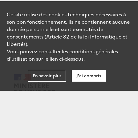
Ce site utilise des
cookies
techniques nécessaires à
son bon fonctionnement. Ils ne contiennent aucune
donnée personnelle et sont exemptés de
consentements (Article 82 de la loi Informatique et
Libertés).
Vous pouvez consulter les conditions générales
d’utilisation sur le lien ci-dessous.
En savoir plus
J'ai compris
data.gouv.fr
gouvernement.fr
legifrance.gouv.fr
service-public.fr