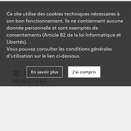
Ce site utilise des
cookies
techniques nécessaires à
son bon fonctionnement. Ils ne contiennent aucune
donnée personnelle et sont exemptés de
consentements (Article 82 de la loi Informatique et
Libertés).
Vous pouvez consulter les conditions générales
d’utilisation sur le lien ci-dessous.
En savoir plus
J'ai compris
data.gouv.fr
gouvernement.fr
legifrance.gouv.fr
service-public.fr