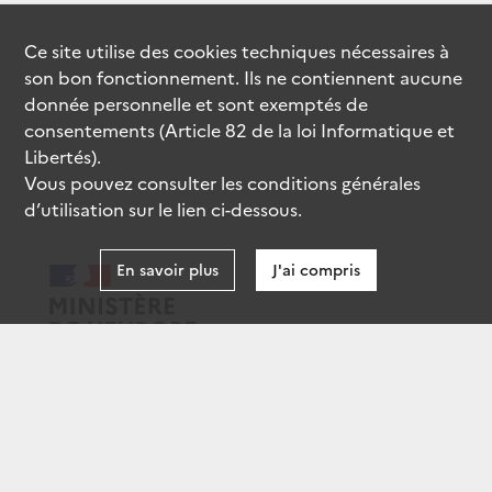
Ce site utilise des
cookies
techniques nécessaires à
son bon fonctionnement. Ils ne contiennent aucune
donnée personnelle et sont exemptés de
consentements (Article 82 de la loi Informatique et
Libertés).
Vous pouvez consulter les conditions générales
d’utilisation sur le lien ci-dessous.
En savoir plus
J'ai compris
data.gouv.fr
gouvernement.fr
legifrance.gouv.fr
service-public.fr