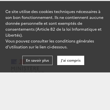
Ce site utilise des
cookies
techniques nécessaires à
son bon fonctionnement. Ils ne contiennent aucune
donnée personnelle et sont exemptés de
consentements (Article 82 de la loi Informatique et
Libertés).
Vous pouvez consulter les conditions générales
d’utilisation sur le lien ci-dessous.
En savoir plus
J'ai compris
data.gouv.fr
gouvernement.fr
legifrance.gouv.fr
service-public.fr