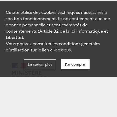
Ce site utilise des
cookies
techniques nécessaires à
son bon fonctionnement. Ils ne contiennent aucune
donnée personnelle et sont exemptés de
consentements (Article 82 de la loi Informatique et
Libertés).
Vous pouvez consulter les conditions générales
d’utilisation sur le lien ci-dessous.
En savoir plus
J'ai compris
data.gouv.fr
gouvernement.fr
legifrance.gouv.fr
service-public.fr