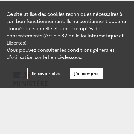
Ce site utilise des
cookies
techniques nécessaires à
son bon fonctionnement. Ils ne contiennent aucune
donnée personnelle et sont exemptés de
consentements (Article 82 de la loi Informatique et
Libertés).
Vous pouvez consulter les conditions générales
d’utilisation sur le lien ci-dessous.
En savoir plus
J'ai compris
data.gouv.fr
gouvernement.fr
legifrance.gouv.fr
service-public.fr