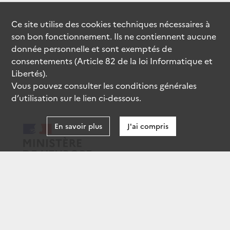
Ce site utilise des
cookies
techniques nécessaires à
son bon fonctionnement. Ils ne contiennent aucune
donnée personnelle et sont exemptés de
consentements (Article 82 de la loi Informatique et
Libertés).
Vous pouvez consulter les conditions générales
d’utilisation sur le lien ci-dessous.
En savoir plus
J'ai compris
data.gouv.fr
gouvernement.fr
legifrance.gouv.fr
service-public.fr