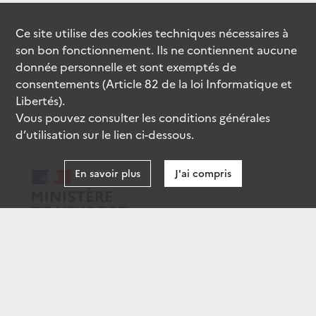
Ce site utilise des
cookies
techniques nécessaires à
son bon fonctionnement. Ils ne contiennent aucune
donnée personnelle et sont exemptés de
consentements (Article 82 de la loi Informatique et
Libertés).
Vous pouvez consulter les conditions générales
d’utilisation sur le lien ci-dessous.
En savoir plus
J'ai compris
data.gouv.fr
gouvernement.fr
legifrance.gouv.fr
service-public.fr