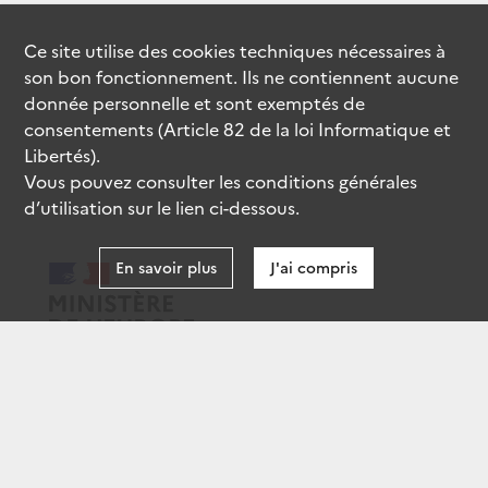
Ce site utilise des
cookies
techniques nécessaires à
son bon fonctionnement. Ils ne contiennent aucune
donnée personnelle et sont exemptés de
consentements (Article 82 de la loi Informatique et
Libertés).
Vous pouvez consulter les conditions générales
d’utilisation sur le lien ci-dessous.
En savoir plus
J'ai compris
data.gouv.fr
gouvernement.fr
legifrance.gouv.fr
service-public.fr