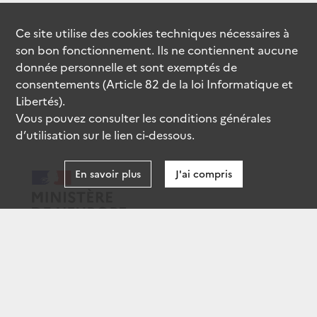
Ce site utilise des
cookies
techniques nécessaires à
son bon fonctionnement. Ils ne contiennent aucune
donnée personnelle et sont exemptés de
consentements (Article 82 de la loi Informatique et
Libertés).
Vous pouvez consulter les conditions générales
d’utilisation sur le lien ci-dessous.
En savoir plus
J'ai compris
data.gouv.fr
gouvernement.fr
legifrance.gouv.fr
service-public.fr