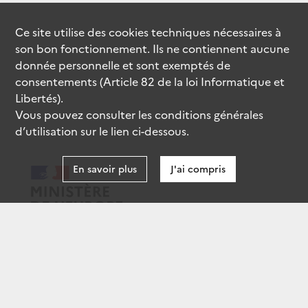
Ce site utilise des
cookies
techniques nécessaires à
son bon fonctionnement. Ils ne contiennent aucune
donnée personnelle et sont exemptés de
consentements (Article 82 de la loi Informatique et
Libertés).
Vous pouvez consulter les conditions générales
d’utilisation sur le lien ci-dessous.
En savoir plus
J'ai compris
data.gouv.fr
gouvernement.fr
legifrance.gouv.fr
service-public.fr