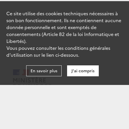
Ce site utilise des
cookies
techniques nécessaires à
son bon fonctionnement. Ils ne contiennent aucune
donnée personnelle et sont exemptés de
consentements (Article 82 de la loi Informatique et
Libertés).
Vous pouvez consulter les conditions générales
d’utilisation sur le lien ci-dessous.
En savoir plus
J'ai compris
data.gouv.fr
gouvernement.fr
legifrance.gouv.fr
service-public.fr