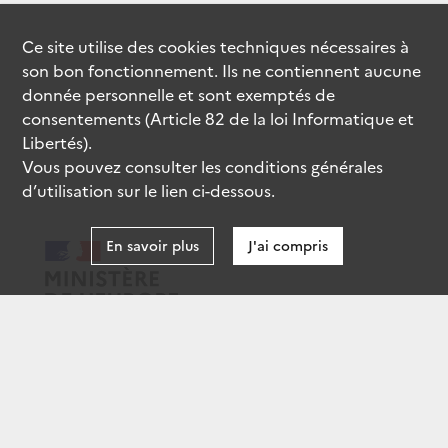
Ce site utilise des
cookies
techniques nécessaires à
son bon fonctionnement. Ils ne contiennent aucune
donnée personnelle et sont exemptés de
consentements (Article 82 de la loi Informatique et
Libertés).
Vous pouvez consulter les conditions générales
d’utilisation sur le lien ci-dessous.
En savoir plus
J'ai compris
data.gouv.fr
gouvernement.fr
legifrance.gouv.fr
service-public.fr