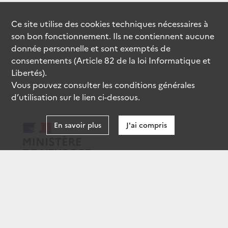
Ce site utilise des
cookies
techniques nécessaires à
son bon fonctionnement. Ils ne contiennent aucune
donnée personnelle et sont exemptés de
consentements (Article 82 de la loi Informatique et
Libertés).
Vous pouvez consulter les conditions générales
d’utilisation sur le lien ci-dessous.
En savoir plus
J'ai compris
data.gouv.fr
gouvernement.fr
legifrance.gouv.fr
service-public.fr