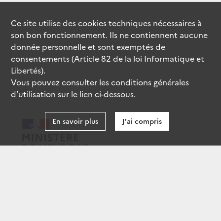
Ce site utilise des
cookies
techniques nécessaires à
son bon fonctionnement. Ils ne contiennent aucune
donnée personnelle et sont exemptés de
consentements (Article 82 de la loi Informatique et
Libertés).
Vous pouvez consulter les conditions générales
d’utilisation sur le lien ci-dessous.
En savoir plus
J'ai compris
data.gouv.fr
gouvernement.fr
legifrance.gouv.fr
service-public.fr