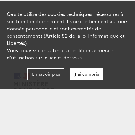
Ce site utilise des
cookies
techniques nécessaires à
son bon fonctionnement. Ils ne contiennent aucune
donnée personnelle et sont exemptés de
consentements (Article 82 de la loi Informatique et
Libertés).
Vous pouvez consulter les conditions générales
d’utilisation sur le lien ci-dessous.
En savoir plus
J'ai compris
data.gouv.fr
gouvernement.fr
legifrance.gouv.fr
service-public.fr