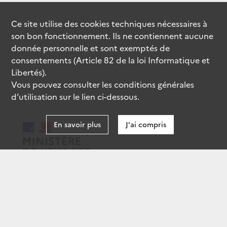
Ce site utilise des
cookies
techniques nécessaires à
son bon fonctionnement. Ils ne contiennent aucune
donnée personnelle et sont exemptés de
consentements (Article 82 de la loi Informatique et
Libertés).
Vous pouvez consulter les conditions générales
d’utilisation sur le lien ci-dessous.
En savoir plus
J'ai compris
data.gouv.fr
gouvernement.fr
legifrance.gouv.fr
service-public.fr