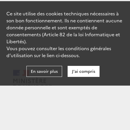
Ce site utilise des
cookies
techniques nécessaires à
son bon fonctionnement. Ils ne contiennent aucune
donnée personnelle et sont exemptés de
consentements (Article 82 de la loi Informatique et
Libertés).
Vous pouvez consulter les conditions générales
d’utilisation sur le lien ci-dessous.
En savoir plus
J'ai compris
data.gouv.fr
gouvernement.fr
legifrance.gouv.fr
service-public.fr