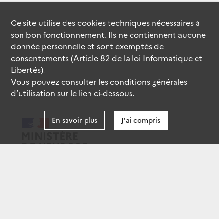
Ce site utilise des
cookies
techniques nécessaires à
son bon fonctionnement. Ils ne contiennent aucune
donnée personnelle et sont exemptés de
consentements (Article 82 de la loi Informatique et
Libertés).
Vous pouvez consulter les conditions générales
d’utilisation sur le lien ci-dessous.
En savoir plus
J'ai compris
data.gouv.fr
gouvernement.fr
legifrance.gouv.fr
service-public.fr