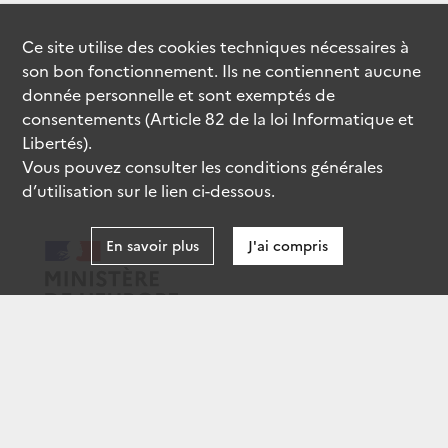
Ce site utilise des
cookies
techniques nécessaires à
son bon fonctionnement. Ils ne contiennent aucune
donnée personnelle et sont exemptés de
consentements (Article 82 de la loi Informatique et
Libertés).
Vous pouvez consulter les conditions générales
d’utilisation sur le lien ci-dessous.
En savoir plus
J'ai compris
data.gouv.fr
gouvernement.fr
legifrance.gouv.fr
service-public.fr