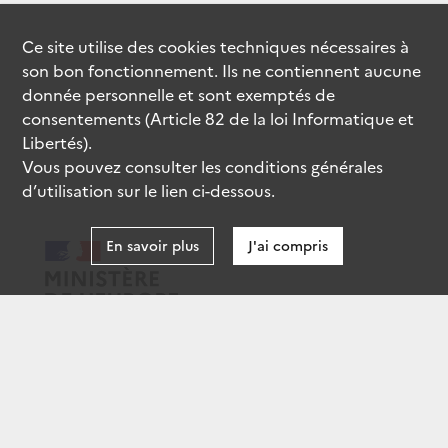
Ce site utilise des
cookies
techniques nécessaires à
son bon fonctionnement. Ils ne contiennent aucune
donnée personnelle et sont exemptés de
consentements (Article 82 de la loi Informatique et
Libertés).
Vous pouvez consulter les conditions générales
d’utilisation sur le lien ci-dessous.
En savoir plus
J'ai compris
data.gouv.fr
gouvernement.fr
legifrance.gouv.fr
service-public.fr