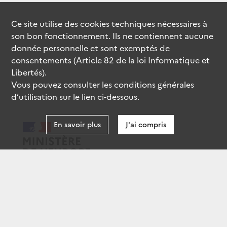
Ce site utilise des
cookies
techniques nécessaires à
son bon fonctionnement. Ils ne contiennent aucune
donnée personnelle et sont exemptés de
consentements (Article 82 de la loi Informatique et
Libertés).
Vous pouvez consulter les conditions générales
d’utilisation sur le lien ci-dessous.
En savoir plus
J'ai compris
data.gouv.fr
gouvernement.fr
legifrance.gouv.fr
service-public.fr