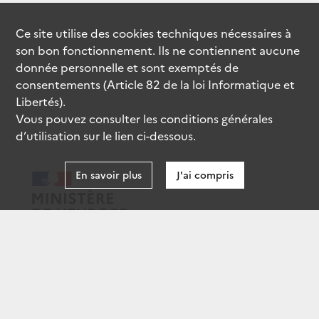
Ce site utilise des
cookies
techniques nécessaires à
son bon fonctionnement. Ils ne contiennent aucune
donnée personnelle et sont exemptés de
consentements (Article 82 de la loi Informatique et
Libertés).
Vous pouvez consulter les conditions générales
d’utilisation sur le lien ci-dessous.
En savoir plus
J'ai compris
data.gouv.fr
gouvernement.fr
legifrance.gouv.fr
service-public.fr