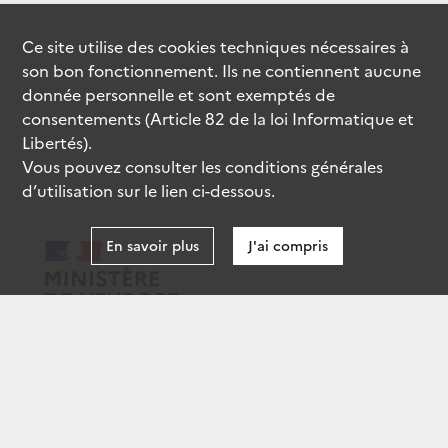
Ce site utilise des
cookies
techniques nécessaires à
son bon fonctionnement. Ils ne contiennent aucune
donnée personnelle et sont exemptés de
consentements (Article 82 de la loi Informatique et
Libertés).
Vous pouvez consulter les conditions générales
d’utilisation sur le lien ci-dessous.
En savoir plus
J'ai compris
data.gouv.fr
gouvernement.fr
legifrance.gouv.fr
service-public.fr